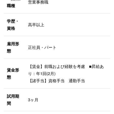
営業事務職
職種
学歴・
高卒以上
資格
雇用形
正社員・パート
態
【賃金】前職および経験を考慮 ■昇給あ
賃金形
り：年1回(2月)
態
【諸手当】資格手当 通勤手当
試用期
3ヶ月
間