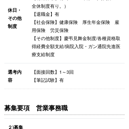
全休制度有り。）
休日・
【退職金】有
その他
【社会保険】健康保険 厚生年金保険 雇
制度
用保険 労災保険
【その他制度】慶弔見舞金制度/各種資格取
得経費全額支給/病院入院・ガン通院先進医
療支給制度
選考内
【面接回数】1～3回
容
【筆記試験】有
募集要項 営業事務職
２)募集