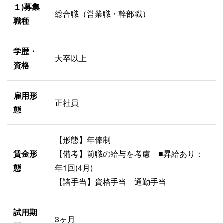
１)募集
総合職（営業職・幹部職）
職種
学歴・
大卒以上
資格
雇用形
正社員
態
【形態】年俸制
賃金形
【備考】前職の給与を考慮 ■昇給あり：
態
年1回(4月)
【諸手当】資格手当 通勤手当
試用期
3ヶ月